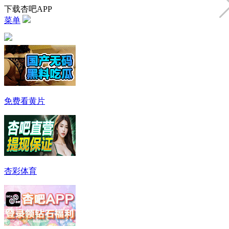
下载杏吧APP
菜单
免费看黄片
杏彩体育