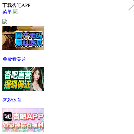
下载杏吧APP
菜单
免费看黄片
杏彩体育