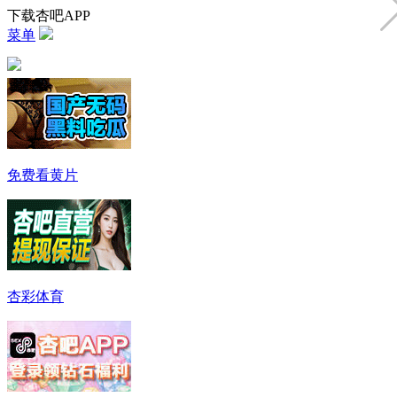
下载杏吧APP
菜单
免费看黄片
杏彩体育