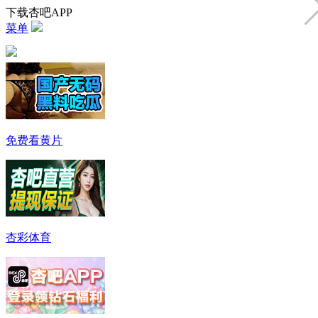
下载杏吧APP
菜单
免费看黄片
杏彩体育